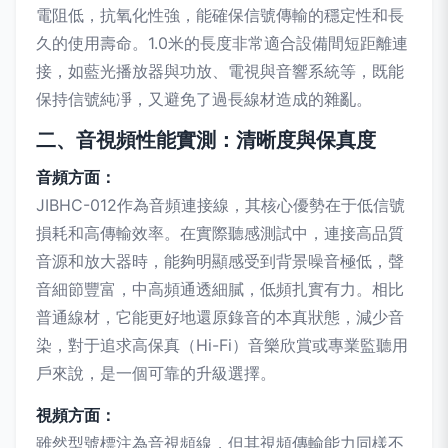
電阻低，抗氧化性強，能確保信號傳輸的穩定性和長
久的使用壽命。1.0米的長度非常適合設備間短距離連
接，如藍光播放器與功放、電視與音響系統等，既能
保持信號純凈，又避免了過長線材造成的雜亂。
二、音視頻性能實測：清晰度與保真度
音頻方面：
JIBHC-012作為音頻連接線，其核心優勢在于低信號
損耗和高傳輸效率。在實際聽感測試中，連接高品質
音源和放大器時，能夠明顯感受到背景噪音極低，聲
音細節豐富，中高頻通透細膩，低頻扎實有力。相比
普通線材，它能更好地還原錄音的本真狀態，減少音
染，對于追求高保真（Hi-Fi）音樂欣賞或專業監聽用
戶來說，是一個可靠的升級選擇。
視頻方面：
雖然型號標注為音視頻線，但其視頻傳輸能力同樣不