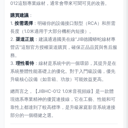
012這類專業線材，通常會帶來可聞可見的改善。
購買建議
：
1.
按需選擇
：明確你的設備接口類型（RCA）和所需
長度（1.0米適用于大部分機柜內短接）。
2.
渠道正規
：建議通過國美在線“JIB德國蟒蛇線材專
營店”這類官方授權渠道購買，確保正品品質與售后服
務。
3.
理性看待
：線材是系統中的一個環節，其提升是在
系統整體性能基礎上的優化。對于入門級設備，優先
升級核心設備（如音箱、功放）可能效益更高。
總而言之，【JIBHC-012 1.0米音視頻線】是一款體
現德系專業精神的優質連接線，它在工藝、性能和可
靠性上都達到了較高標準，是升級家庭影音系統連接
部分的一個穩健之選。